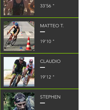
33'56 "
MATTEO T.
19'10
"
CLAUDIO
19'12 "
STEPHEN