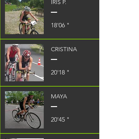
IRIS P.
18'06 "
CRISTINA
20'18 "
MAYA
20'45 "