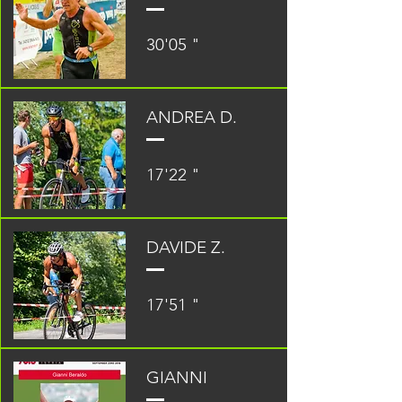
30'05 "
ANDREA D.
17'22 "
DAVIDE Z.
17'51 "
GIANNI