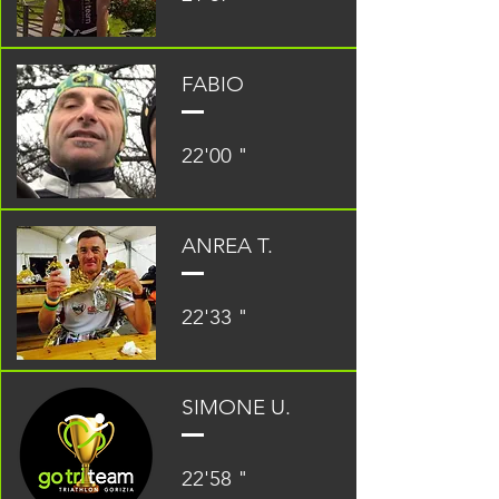
FABIO
22'00 "
ANREA T.
22'33 "
SIMONE U.
22'58 "