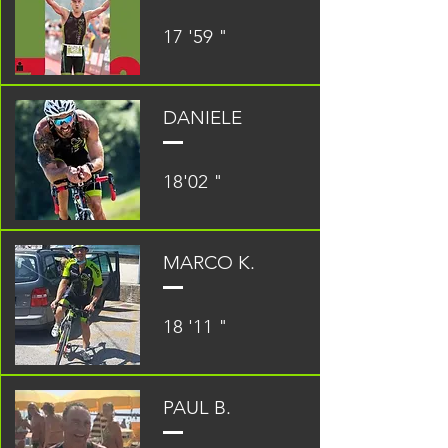
17 '59 "
DANIELE
18'02 "
MARCO K.
18 '11 "
PAUL B.