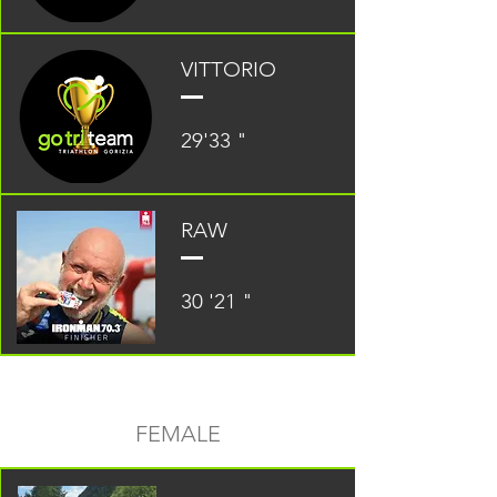
VITTORIO
29'33 "
RAW
30 '21 "
FEMALE