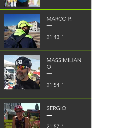
MARCO P.
21'43 "
MASSIMILIAN
O
21'54 "
SERGIO
21'57 "