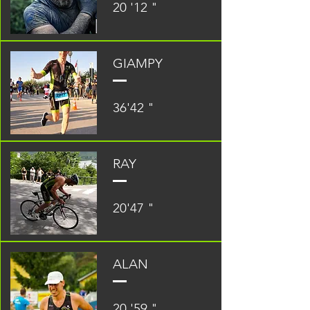
20 '12 "
GIAMPY
36'42 "
RAY
20'47 "
ALAN
20 '59
"