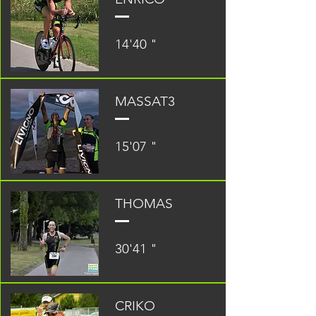
14'40 "
MALE
MASSAT3
15'07 "
THOMAS
30'41 "
CRIKO