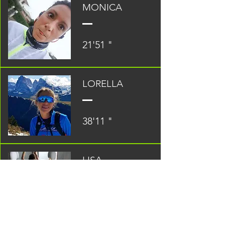
MONICA
21'51 "
LORELLA
38'11 "
LISA
40'46 "