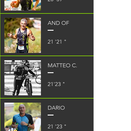
AND OF
21 '21 "
MATTEO C.
21'23 "
DARIO
21 '23 "