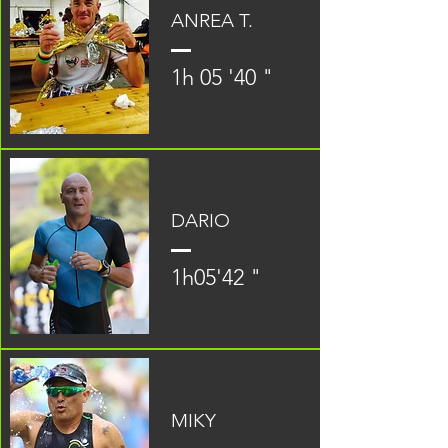
ANREA T.
1h 05 '40 "
DARIO
1h05'42 "
MIKY