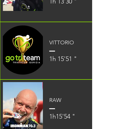
1h 13'30 "
VITTORIO
1h 15'51 "
RAW
1h15'54 "