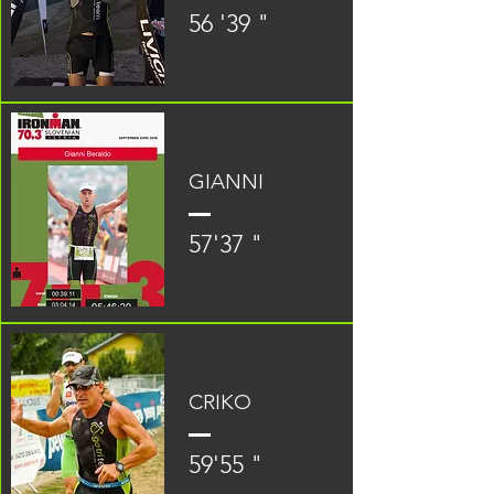
56 '39 "
GIANNI
57'37 "
CRIKO
59'55 "