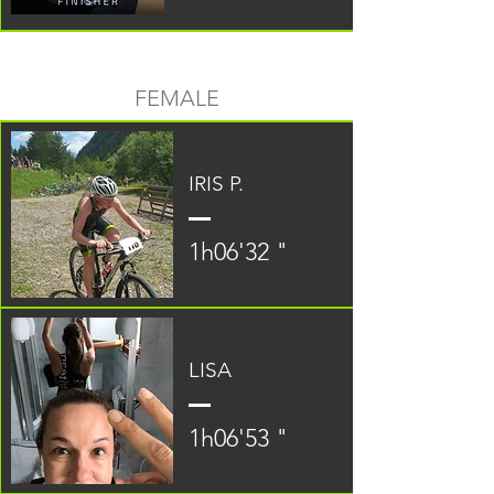
FEMALE
IRIS P.
1h06'32 "
LISA
1h06'53 "