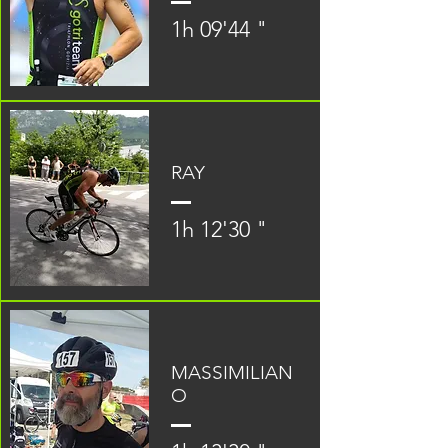
1h 09'44 "
RAY
1h 12'30 "
MASSIMILIAN
O