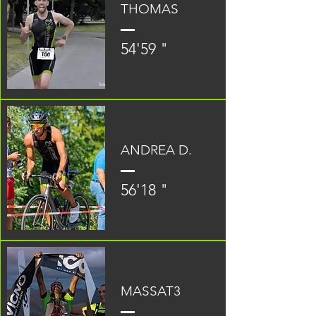
THOMAS
54'59 "
ANDREA D.
56'18 "
MASSAT3