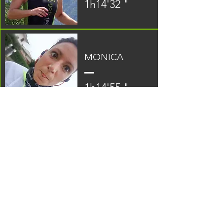
1h14'32 "
MONICA
1h14'55 "
SAMANTHA
1h 21'16 "