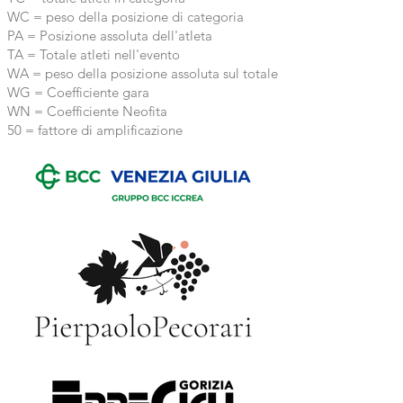
WC = peso della posizione di categoria
PA = Posizione assoluta dell'atleta
TA = Totale atleti nell'evento
WA = peso della posizione assoluta sul totale
WG = Coefficiente gara
WN = Coefficiente Neofita
50 = fattore di amplificazione