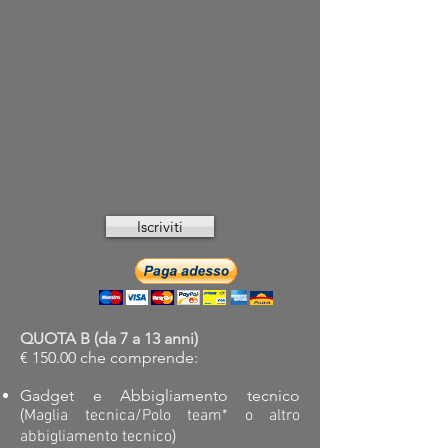
Gadget e abbigliamento
Body gara
in
comodato
Attività PROMO
Iscriviti
QUOTA B (da 7 a 13 anni)
€ 150.00 che comprende:
Gadget e Abbigliamento tecnico
(
Maglia tecnica/Polo team
* o altro
)
abbigliamento tecnico