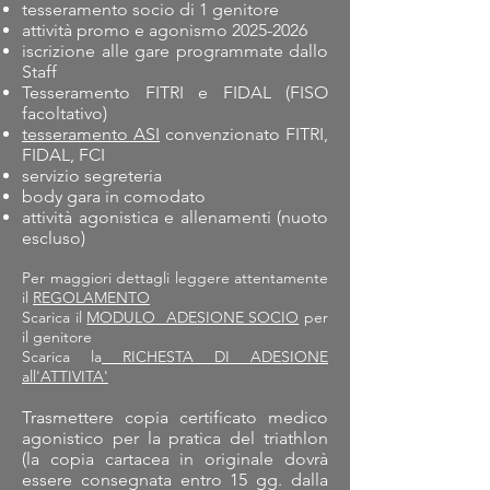
tesseramento socio di 1 genitore
attività promo e agonismo
2025-2026
iscrizione alle gare programmate dallo
Staff
Tesseramento FITRI e FIDAL (FISO
facoltativo)
tesseramento ASI
convenzionato FITRI,
FIDAL, FCI
servizio segreteria
body gara in comodato
attività agonistica e allenamenti (nuoto
escluso)
Per maggiori dettagli leggere attentamente
il
REGOLAMENTO
Scarica il
MODULO ADESIONE SOCIO
per
il genitore
Scarica la
RICHESTA DI ADESIONE
all'ATTIVITA'
Trasmettere copia certificato medico
agonistico per la pratica del triathlon
(la copia cartacea in originale dovrà
essere consegnata entro 15 gg. dalla