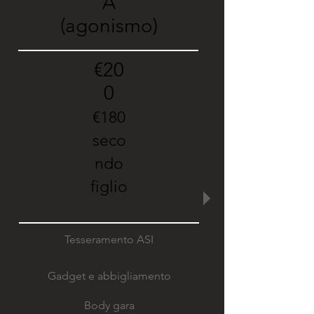
A
(agonismo)
€20
0
€
180
seco
ndo
figlio
Tesseramento ASI
Gadget e abbigliamento
Body gara