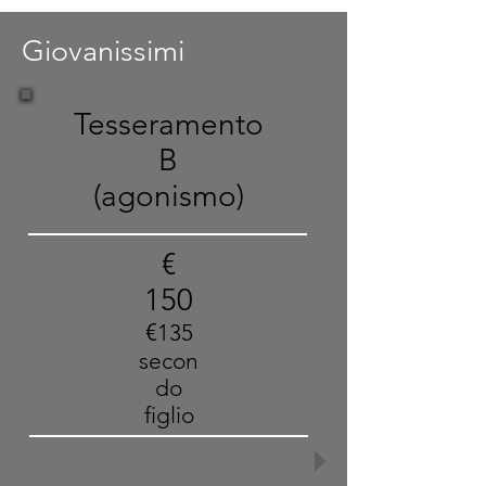
Giovanissimi
Tesseramento
B
(agonismo)
€
150
€
135
secon
do
figlio
Tesseramento
FITRI e ASI