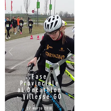
Fase
Provinciale
al Decathlon
- Villesse GO
27 marzo 2018