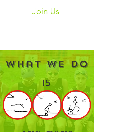
Join Us
Tesseramento 2025
. Unisciti al
team e tesserati con Go Tri
Team. Ti aspettiamo!
What We Do
IS