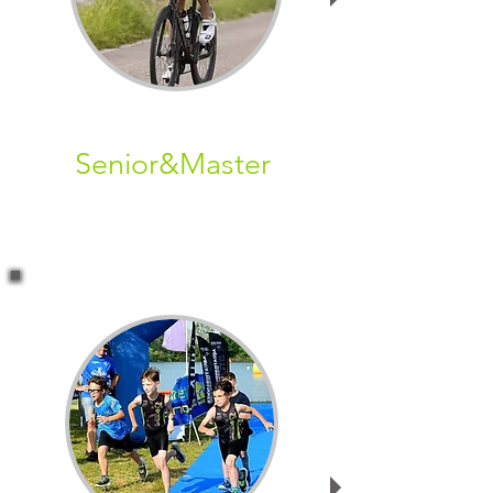
Senior&Master
Scopri le info su l'attività, atleti,
gare, allenamenti, accessori,
vestiario and more